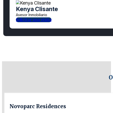
Kenya Clisante
Asesor Inmobiliario
Solicitar una visita
O
Novoparc Residences