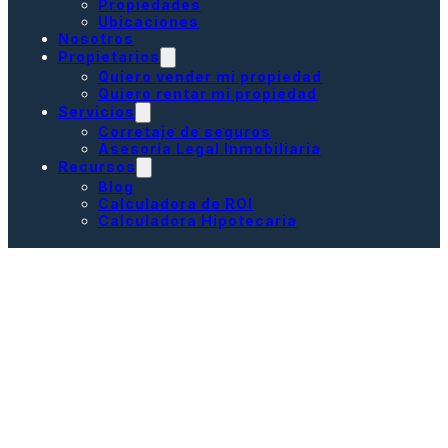
Propiedades
Ubicaciones
Nosotros
Propietarios
Quiero vender mi propiedad
Quiero rentar mi propiedad
Servicios
Corretaje de seguros
Asesoría Legal Inmobiliaria
Recursos
Blog
Calculadora de ROI
Calculadora Hipotecaria